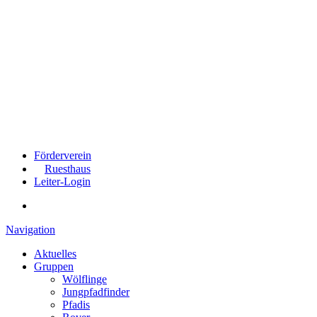
Förderverein
Ruesthaus
Leiter-Login
Navigation
Aktuelles
Gruppen
Wölflinge
Jungpfadfinder
Pfadis
Rover
Leiterrunde
Über uns
Prävention
Anmeldung
Kalender